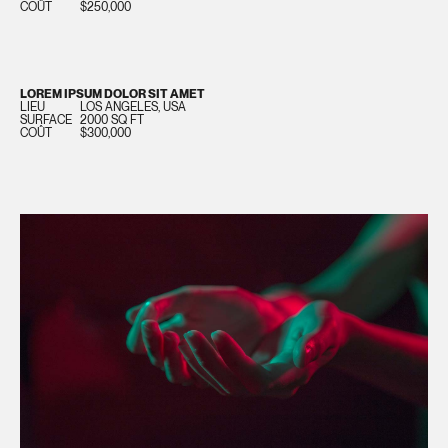
COÛT
$250,000
LOREM IPSUM DOLOR SIT AMET
LIEU
LOS ANGELES, USA
SURFACE
2000 SQ FT
COÛT
$300,000