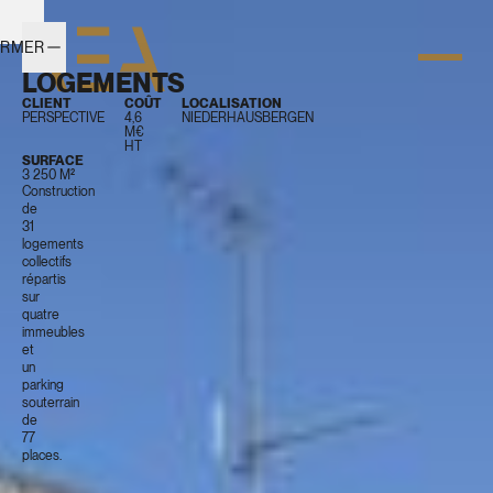
ERMER
30
LOGEMENTS
CLIENT
COÛT
LOCALISATION
PERSPECTIVE
4,6
NIEDERHAUSBERGEN
M€
HT
SURFACE
3 250 M²
Construction
de
31
logements
collectifs
répartis
sur
quatre
immeubles
et
un
parking
souterrain
de
77
places.