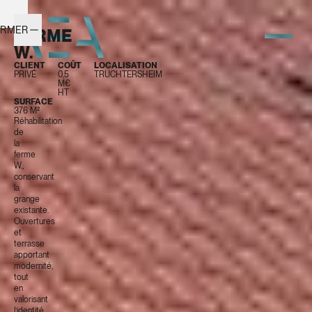
ERMER
FERME
W.
CLIENT
COÛT
LOCALISATION
PRIVÉ
0,5
TRUCHTERSHEIM
M€
HT
SURFACE
376 M²
Réhabilitation
de
la
ferme
W.,
conservant
la
grange
existante.
Ouvertures
et
terrasse
apportant
modernité,
tout
en
valorisant
l’identité