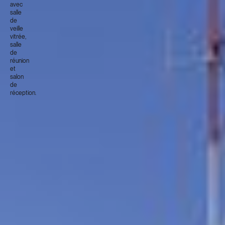
avec
salle
de
veille
vitrée,
salle
de
réunion
et
salon
de
réception.