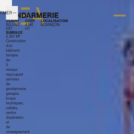
ERMER
GENDARMERIE
CLIENT
COÛT
LOCALISATION
S.G.A.M.I.
4 M€
BESANÇON
EST
HT
SURFACE
2 267 M²
Construction
d’un
bâtiment
tertiaire
de
5
niveaux
regroupant
services
de
gendarmerie,
garages,
locaux
techniques,
cellules,
centre
d’opération
et
de
renseignement