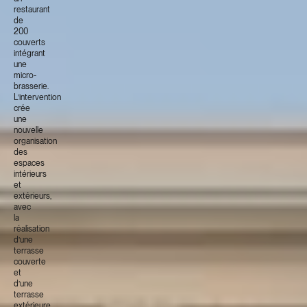
restaurant
de
200
couverts
intégrant
une
micro-
brasserie.
L’intervention
crée
une
nouvelle
organisation
des
espaces
intérieurs
et
extérieurs,
avec
la
réalisation
d’une
terrasse
couverte
et
d’une
terrasse
extérieure.