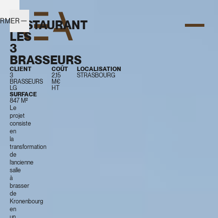
ERMER
RESTAURANT
LES
3
BRASSEURS
CLIENT
COÛT
LOCALISATION
3
2,15
STRASBOURG
BRASSEURS
M€
LG
HT
SURFACE
847 M²
Le
projet
consiste
en
la
transformation
de
l’ancienne
salle
à
brasser
de
Kronenbourg
en
un